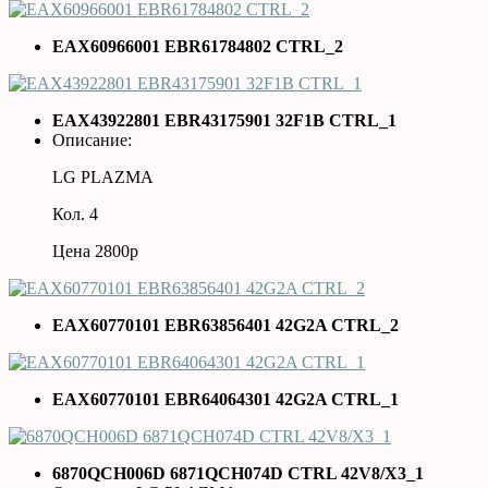
EAX60966001 EBR61784802 CTRL_2
EAX43922801 EBR43175901 32F1B CTRL_1
Описание:
LG PLAZMA
Кол. 4
Цена 2800р
EAX60770101 EBR63856401 42G2A CTRL_2
EAX60770101 EBR64064301 42G2A CTRL_1
6870QCH006D 6871QCH074D CTRL 42V8/X3_1