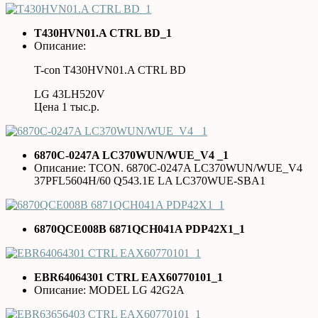
T430HVN01.A CTRL BD_1
Описание:
T-con T430HVN01.A CTRL BD
LG 43LH520V
Цена 1 тыс.р.
6870C-0247A LC370WUN/WUE_V4 _1
Описание: TCON. 6870C-0247A LC370WUN/WUE_V4
37PFL5604H/60 Q543.1E LA LC370WUE-SBA1
6870QCE008B 6871QCH041A PDP42X1_1
EBR64064301 CTRL EAX60770101_1
Описание: MODEL LG 42G2A