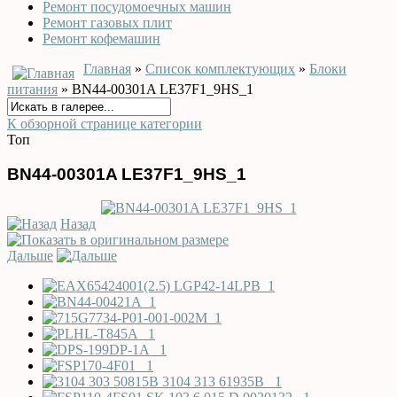
Ремонт посудомоечных машин
Ремонт газовых плит
Ремонт кофемашин
Главная
»
Список комплектующих
»
Блоки
питания
» BN44-00301A LE37F1_9HS_1
К обзорной странице категории
Топ
BN44-00301A LE37F1_9HS_1
Назад
Дальше