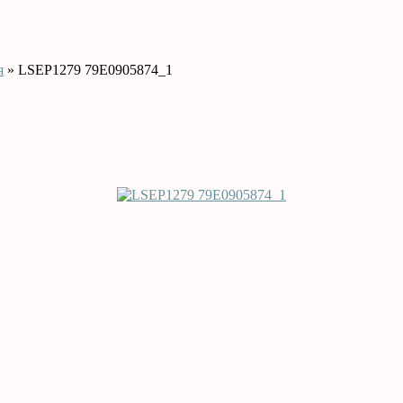
я
» LSEP1279 79E0905874_1