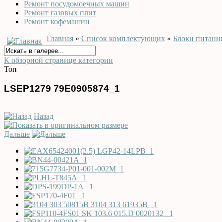
Ремонт посудомоечных машин
Ремонт газовых плит
Ремонт кофемашин
Главная
»
Список комплектующих
»
Блоки питани
К обзорной странице категории
Топ
LSEP1279 79E0905874_1
Назад
Дальше